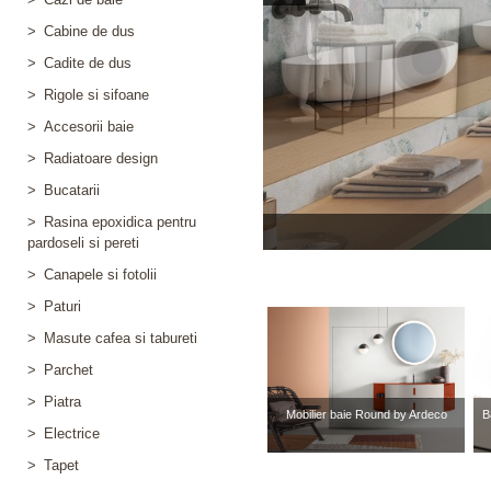
>
Cabine de dus
>
Cadite de dus
>
Rigole si sifoane
>
Accesorii baie
>
Radiatoare design
>
Bucatarii
>
Rasina epoxidica pentru
pardoseli si pereti
>
Canapele si fotolii
>
Paturi
>
Masute cafea si tabureti
>
Parchet
>
Piatra
Mobilier baie Round by Ardeco
B
>
Electrice
>
Tapet