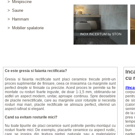
>
Minipiscine
>
Saune
>
Hammam
>
Mobilier spalatorie
INOX INCERTUM by STON
Ce este gresia si faianta rectificata?
Inc
cu 
Gresia si faianta rectificate sunt placi ceramice trecute printr-un
proces suplimentar de finisare, ceea ce inseamna ca marginile sunt
perfect drepte si finisate cu precizie. Acest proces le permite sa fie
#Inca
montate cu rosturi foarte inguste, de doar 1-1,5 mm, obtinandu-se
corpu
astfel un aspect modern, unitar, aproape continuu. Spre deosebire
pentru
de placile nerectificate, care au marginile usor rotunjite si necesita
de si
rosturi mai mari, placile rectificate se aliniaza perfect, oferind un
(calor
aspect rafinat si elegant.
semin
de la 
Cand sa evitam rosturile mici?
prea c
tempe
Nu toate tipurile de placi ceramice sunt potrivite pentru montajul cu
centr
rosturi foarte mici. De exemplu, placarile ceramice cu aspect rustic,
bun
care se inspira din textura pietrei naturale sau a materialelor
parte