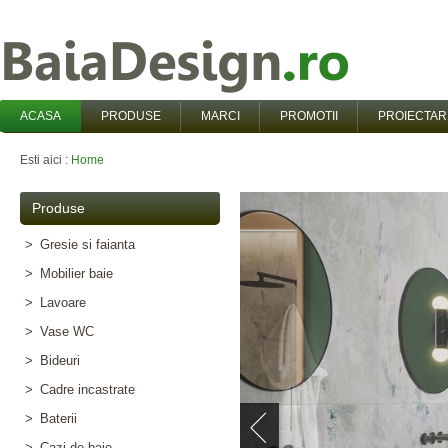
ACASA
PRODUSE
MARCI
PROMOTII
PROIECTAR
Esti aici :
Home
Produse
>
Gresie si faianta
>
Mobilier baie
>
Lavoare
>
Vase WC
>
Bideuri
>
Cadre incastrate
>
Baterii
>
Cazi de baie