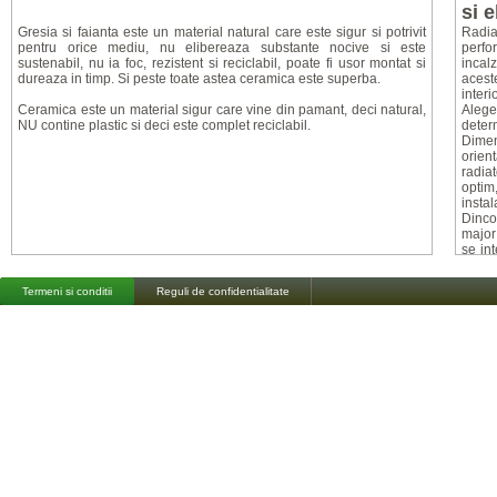
si 
Gresia si faianta este un material natural care este sigur si potrivit
Radia
pentru orice mediu, nu elibereaza substante nocive si este
perfo
sustenabil, nu ia foc, rezistent si reciclabil, poate fi usor montat si
incal
dureaza in timp. Si peste toate astea ceramica este superba.
aces
interi
Ceramica este un material sigur care vine din pamant, deci natural,
Aleg
NU contine plastic si deci este complet reciclabil.
determ
Dimen
orient
radia
optim
instal
Dinco
major
se in
sau c
decora
Termeni si conditii
Reguli de confidentialitate
Mai
Radia
aspec
pot in
eleme
radiat
supor
oglind
separ
sursa
comer
Design
model