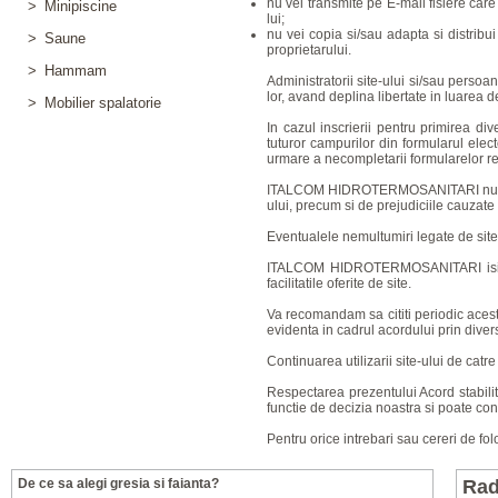
nu vei transmite pe E-mail fisiere care
>
Minipiscine
lui;
nu vei copia si/sau adapta si distribui 
>
Saune
proprietarului.
>
Hammam
Administratorii site-ului si/sau persoa
lor, avand deplina libertate in luarea d
>
Mobilier spalatorie
In cazul inscrierii pentru primirea d
tuturor campurilor din formularul ele
urmare a necompletarii formularelor resp
ITALCOM HIDROTERMOSANITARI nu ofera ni
ului, precum si de prejudiciile cauza
Eventualele nemultumiri legate de site p
ITALCOM HIDROTERMOSANITARI isi rezer
facilitatile oferite de site.
Va recomandam sa cititi periodic acest a
evidenta in cadrul acordului prin diver
Continuarea utilizarii site-ului de cat
Respectarea prezentului Acord stabilit i
functie de decizia noastra si poate con
Pentru orice intrebari sau cereri de fo
De ce sa alegi gresia si faianta?
Rad