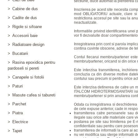
sectiune, duce automat la pierderea cali
>
Cabine de dus
Inscrierea pe acest site necesita comp
mod OBLIGATORIU actuale, clare 
>
Cadite de dus
restrictiona accesul pe site sau la an
neactualizate.
>
Rigole si sifoane
Informatiile privind identificarea une
>
Accesorii baie
vor fi dezvaluite doar compartimentelo
Inregistrarea prin cont si parola impl
>
Radiatoare design
contina cuvinte obscene, adrese de tel
>
Bucatarii
Contul fiecarui membru/partener este p
membru/partener, oricand si din orice
>
Rasina epoxidica pentru
pardoseli si pereti
Este interzisa transmiterea, inchiri
concluzia ca din diverse motive date
>
Canapele si fotolii
contului sau precum si pentru orice act
>
Paturi
Este interzisa detinerea de catre un
ITALCOM HIDROTERMOSANITARI isi rezer
>
Masute cafea si tabureti
membru/partener si prin anularea cont
>
Parchet
Odata cu inregistrarea si deschiderea u
de cele expuse anterior, cade in respon
>
Piatra
transmiterea catre persoanele sau de
ilegale sau orice alte materiale care vi
>
Electrice
postarea pe site sau trimiterea pe E
confidentiale sau pentru care posesoru
transmiterea de informatii la care ai 
>
Tapet
nu vei modifica sau sterge informatii de