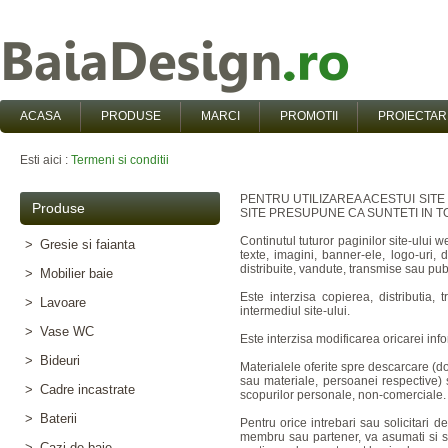
ACASA
PRODUSE
MARCI
PROMOTII
PROIECTAR
Esti aici :
Termeni si conditii
PENTRU UTILIZAREA ACESTUI SITE E
Produse
SITE PRESUPUNE CA SUNTETI IN TOT
Continutul tuturor paginilor site-ulu
>
Gresie si faianta
texte, imagini, banner-ele, logo-uri, 
distribuite, vandute, transmise sau 
>
Mobilier baie
Este interzisa copierea, distributia
>
Lavoare
intermediul site-ului.
>
Vase WC
Este interzisa modificarea oricarei infor
>
Bideuri
Materialele oferite spre descarcare (do
sau materiale, persoanei respective) 
>
Cadre incastrate
scopurilor personale, non-comerciale.
>
Baterii
Pentru orice intrebari sau solicitari 
membru sau partener, va asumati si sun
>
Cazi de baie