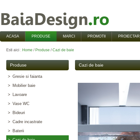
ACASA
PRODUSE
MARCI
PROMOTII
PROIECTAR
Esti aici :
Home
/
Produse
/
Cazi de baie
Produse
Cazi de baie
>
Gresie si faianta
>
Mobilier baie
>
Lavoare
>
Vase WC
>
Bideuri
>
Cadre incastrate
>
Baterii
>
Cazi de baie