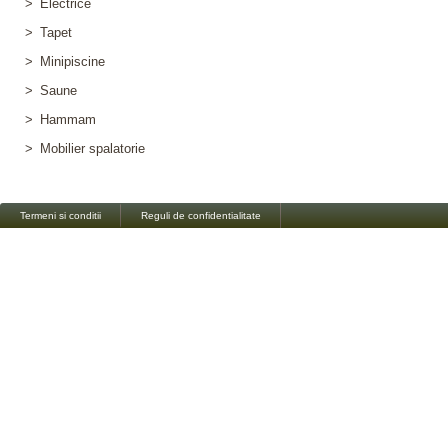
>
Electrice
>
Tapet
>
Minipiscine
>
Saune
>
Hammam
>
Mobilier spalatorie
Termeni si conditii
Reguli de confidentialitate