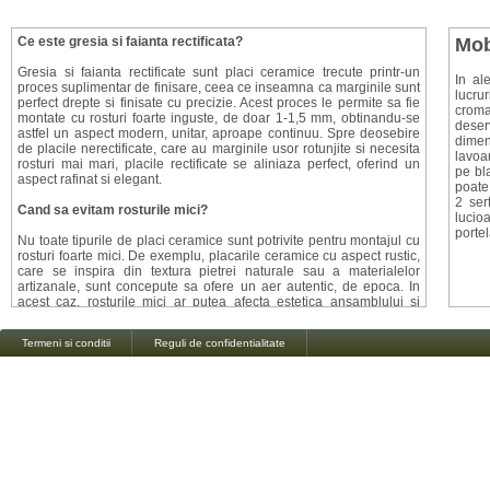
Ce este gresia si faianta rectificata?
Mob
Gresia si faianta rectificate sunt placi ceramice trecute printr-un
In al
proces suplimentar de finisare, ceea ce inseamna ca marginile sunt
lucru
perfect drepte si finisate cu precizie. Acest proces le permite sa fie
croma
montate cu rosturi foarte inguste, de doar 1-1,5 mm, obtinandu-se
deser
astfel un aspect modern, unitar, aproape continuu. Spre deosebire
dime
de placile nerectificate, care au marginile usor rotunjite si necesita
lavoa
rosturi mai mari, placile rectificate se aliniaza perfect, oferind un
pe bl
aspect rafinat si elegant.
poate 
2 ser
Cand sa evitam rosturile mici?
lucio
portel
Nu toate tipurile de placi ceramice sunt potrivite pentru montajul cu
rosturi foarte mici. De exemplu, placarile ceramice cu aspect rustic,
care se inspira din textura pietrei naturale sau a materialelor
artizanale, sunt concepute sa ofere un aer autentic, de epoca. In
acest caz, rosturile mici ar putea afecta estetica ansamblului si
alinierea perfecta ar fi dificil de realizat. De aceea, pentru astfel de
placi, se recomanda un rost de minim 2 mm, pentru a pastra
Termeni si conditii
Reguli de confidentialitate
farmecul vizual si a compensa micile variatii de forma.
Mitul alegerii rostului de montaj: ce spun specialistii?
Exista o conceptie gresita, raspandita de unii montatori, conform
careia dimensiunea rostului ar fi o alegere personala a clientului. In
realitate, specificatiile producatorului sunt cele care dicteaza
aceasta dimensiune, iar respectarea lor este esentiala pentru un
montaj corect si durabil. Fiecare tip de placa ceramica are
caracteristicile sale tehnice, iar respectarea instructiunilor asigura