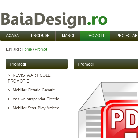
ACASA
PRODUSE
MARCI
PROMOTII
PROIECTAR
Esti aici :
Home
/
Promotii
Promotii
Promotii
> REVISTA ARTICOLE
PROMOTIE
> Mobilier Citterio Geberit
> Vas wc suspendat Citterio
> Mobilier Start Play Ardeco