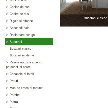
>
Cabine de dus
>
Cadite de dus
Bucatarii clasice
>
Rigole si sifoane
>
Accesorii baie
>
Radiatoare design
>
Bucatarii
Bucatarii clasice
Bucatarii moderne
>
Rasina epoxidica pentru
pardoseli si pereti
>
Canapele si fotolii
>
Paturi
>
Masute cafea si tabureti
>
Parchet
>
Piatra