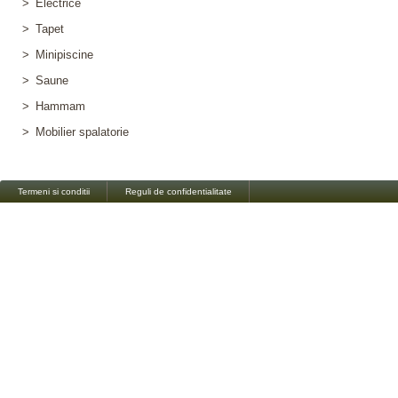
>
Electrice
>
Tapet
>
Minipiscine
>
Saune
>
Hammam
>
Mobilier spalatorie
Termeni si conditii
Reguli de confidentialitate