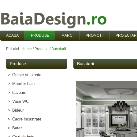
ACASA
PRODUSE
MARCI
PROMOTII
PROIECTAR
Esti aici :
Home
/
Produse
/
Bucatarii
Produse
Bucatarii
>
Gresie si faianta
>
Mobilier baie
>
Lavoare
>
Vase WC
>
Bideuri
>
Cadre incastrate
>
Baterii
>
Cazi de baie