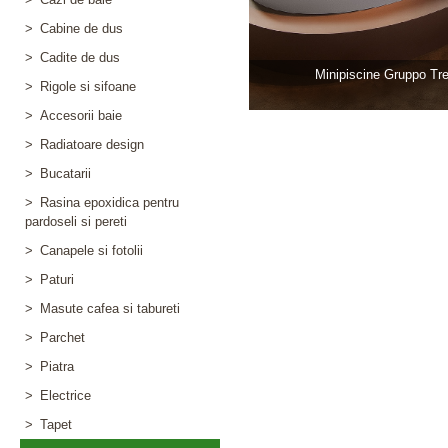
>
Cabine de dus
>
Cadite de dus
Minipiscine Gruppo Tr
>
Rigole si sifoane
>
Accesorii baie
>
Radiatoare design
>
Bucatarii
>
Rasina epoxidica pentru
pardoseli si pereti
>
Canapele si fotolii
>
Paturi
>
Masute cafea si tabureti
>
Parchet
>
Piatra
>
Electrice
>
Tapet