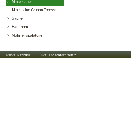
>
Minipiscine
Minipiscine Gruppo Treesse
>
Saune
>
Hammam
>
Mobilier spalatorie
Termeni si conditii
Reguli de confidentialitate