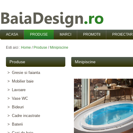
ACASA
PRODUSE
MARCI
PROMOTII
PROIECTAR
Esti aici :
Home
/
Produse
/
Minipiscine
Produse
Minipiscine
>
Gresie si faianta
>
Mobilier baie
>
Lavoare
>
Vase WC
>
Bideuri
>
Cadre incastrate
>
Baterii
>
Cazi de baie