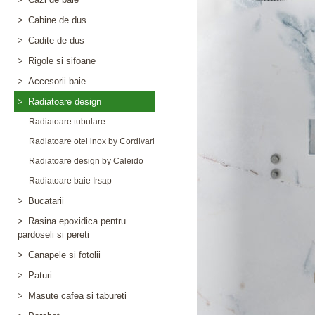
>
Cabine de dus
>
Cadite de dus
>
Rigole si sifoane
>
Accesorii baie
>
Radiatoare design
Radiatoare tubulare
Radiatoare otel inox by Cordivari
Radiatoare design by Caleido
Radiatoare baie Irsap
>
Bucatarii
>
Rasina epoxidica pentru
pardoseli si pereti
>
Canapele si fotolii
>
Paturi
>
Masute cafea si tabureti