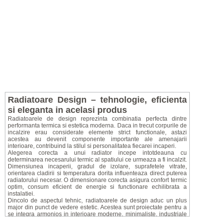
Radiatoare Design – tehnologie, eficienta
si eleganta in acelasi produs
Radiatoarele de design reprezinta combinatia perfecta dintre
performanta termica si estetica moderna. Daca in trecut corpurile de
incalzire erau considerate elemente strict functionale, astazi
acestea au devenit componente importante ale amenajarii
interioare, contribuind la stilul si personalitatea fiecarei incaperi.
Alegerea corecta a unui radiator incepe intotdeauna cu
determinarea necesarului termic al spatiului ce urmeaza a fi incalzit.
Dimensiunea incaperii, gradul de izolare, suprafetele vitrate,
orientarea cladirii si temperatura dorita influenteaza direct puterea
radiatorului necesar. O dimensionare corecta asigura confort termic
optim, consum eficient de energie si functionare echilibrata a
instalatiei.
Dincolo de aspectul tehnic, radiatoarele de design aduc un plus
major din punct de vedere estetic. Acestea sunt proiectate pentru a
se integra armonios in interioare moderne, minimaliste, industriale