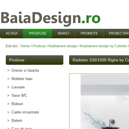
ACASA
PRODUSE
MARCI
PROMOTII
PROIECTAR
Esti aici :
Home
/
Produse
/
Radiatoare design
/
Radiatoare design by Caleido
Produse
Radiator 100/1000 Righe by Ca
>
Gresie si faianta
>
Mobilier baie
>
Lavoare
>
Vase WC
>
Bideuri
>
Cadre incastrate
>
Baterii
>
Cazi de baie