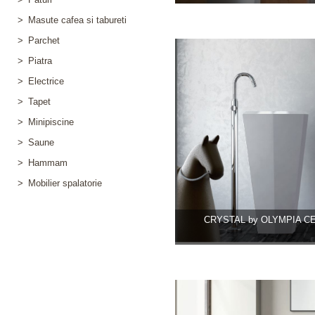
>
Masute cafea si tabureti
>
Parchet
>
Piatra
>
Electrice
>
Tapet
>
Minipiscine
>
Saune
>
Hammam
>
Mobilier spalatorie
CRYSTAL by OLYMPIA C