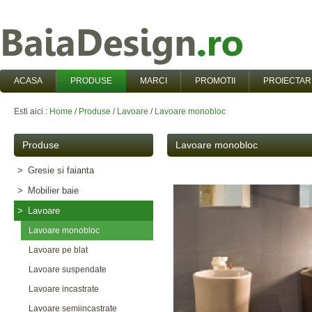
ACASA
PRODUSE
MARCI
PROMOTII
PROIECTAR
Esti aici :
Home
/
Produse
/
Lavoare
/
Lavoare monobloc
Produse
Lavoare monobloc
>
Gresie si faianta
>
Mobilier baie
>
Lavoare
Lavoare monobloc
Lavoare pe blat
Lavoare suspendate
Lavoare incastrate
Lavoare semiincastrate