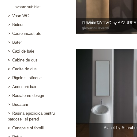
Lavoare sub blat
>
Vase WC
Lavoar NATIVO by AZZURR
>
Bideuri
>
Cadre incastrate
>
Baterii
>
Cazi de baie
>
Cabine de dus
>
Cadite de dus
>
Rigole si sifoane
>
Accesorii baie
>
Radiatoare design
>
Bucatarii
>
Rasina epoxidica pentru
pardoseli si pereti
Planet by Scarabe
>
Canapele si fotolii
>
Paturi