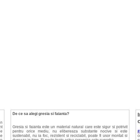
De ce sa alegi gresia si faianta?
un
nt
Gresia si faianta este un material natural care este sigur si potrivit
ie
pentru orice mediu, nu elibereaza substante nocive si este
#
se
sustenabil, nu ia foc, rezistent si reciclabil, poate fi usor montat si
c