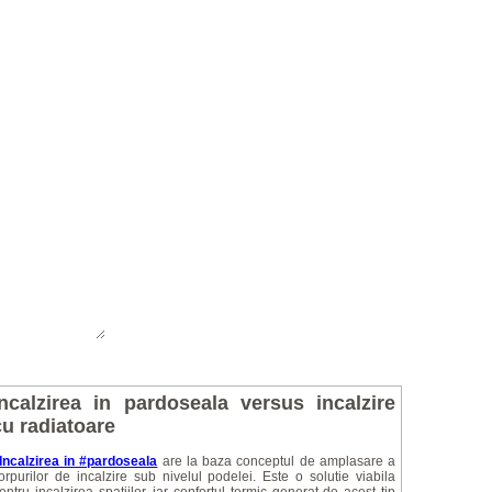
Incalzirea in pardoseala versus incalzire
cu radiatoare
Incalzirea in #pardoseala
are la baza conceptul de amplasare a
orpurilor de incalzire sub nivelul podelei. Este o solutie viabila