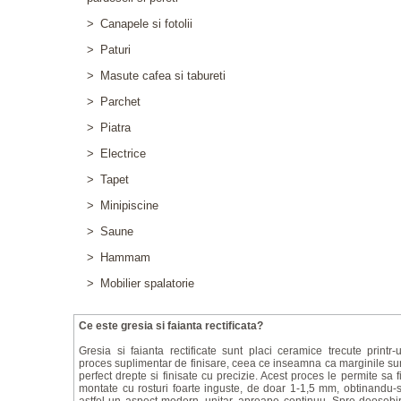
>
Canapele si fotolii
>
Paturi
>
Masute cafea si tabureti
>
Parchet
>
Piatra
>
Electrice
>
Tapet
>
Minipiscine
>
Saune
>
Hammam
>
Mobilier spalatorie
Ce este gresia si faianta rectificata?
Gresia si faianta rectificate sunt placi ceramice trecute printr-
proces suplimentar de finisare, ceea ce inseamna ca marginile su
perfect drepte si finisate cu precizie. Acest proces le permite sa f
montate cu rosturi foarte inguste, de doar 1-1,5 mm, obtinandu-