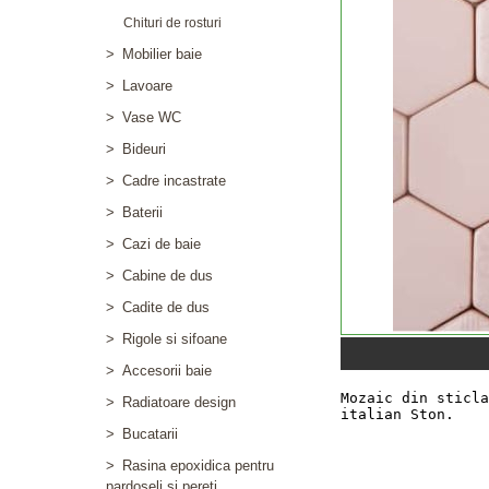
Chituri de rosturi
>
Mobilier baie
>
Lavoare
>
Vase WC
>
Bideuri
>
Cadre incastrate
>
Baterii
>
Cazi de baie
>
Cabine de dus
>
Cadite de dus
>
Rigole si sifoane
>
Accesorii baie
>
Radiatoare design
>
Bucatarii
>
Rasina epoxidica pentru
pardoseli si pereti