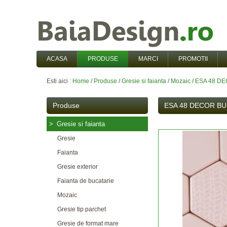
ACASA
PRODUSE
MARCI
PROMOTII
Esti aici :
Home
/
Produse
/
Gresie si faianta
/
Mozaic
/
ESA 48 D
Produse
ESA 48 DECOR BU
>
Gresie si faianta
Gresie
Faianta
Gresie exterior
Faianta de bucatarie
Mozaic
Gresie tip parchet
Gresie de format mare