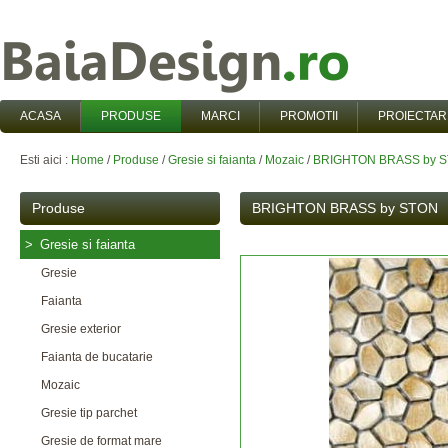
ACASA
PRODUSE
MARCI
PROMOTII
PROIECTAR
Esti aici :
Home
/
Produse
/
Gresie si faianta
/
Mozaic
/
BRIGHTON BRASS by 
Produse
BRIGHTON BRASS by STON
>
Gresie si faianta
Gresie
Faianta
Gresie exterior
Faianta de bucatarie
Mozaic
Gresie tip parchet
Gresie de format mare