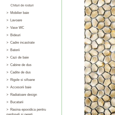
Chituri de rosturi
>
Mobilier baie
>
Lavoare
>
Vase WC
>
Bideuri
>
Cadre incastrate
>
Baterii
>
Cazi de baie
>
Cabine de dus
>
Cadite de dus
>
Rigole si sifoane
>
Accesorii baie
>
Radiatoare design
>
Bucatarii
>
Rasina epoxidica pentru
pardoseli si pereti