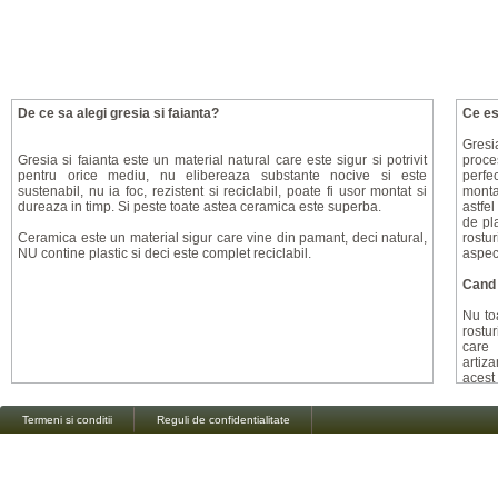
De ce sa alegi gresia si faianta?
Ce es
Gresi
Gresia si faianta este un material natural care este sigur si potrivit
proce
pentru orice mediu, nu elibereaza substante nocive si este
perfec
sustenabil, nu ia foc, rezistent si reciclabil, poate fi usor montat si
monta
dureaza in timp. Si peste toate astea ceramica este superba.
astfe
de pla
Ceramica este un material sigur care vine din pamant, deci natural,
rostur
NU contine plastic si deci este complet reciclabil.
aspect
Cand 
Nu toa
rostur
care 
artiz
acest
alinie
placi
Termeni si conditii
Reguli de confidentialitate
farmec
Mitul
Exist