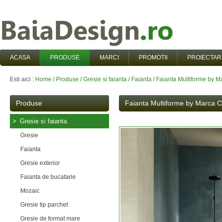
ACASA
PRODUSE
MARCI
PROMOTII
PROIECTAR
Esti aici :
Home
/
Produse
/
Gresie si faianta
/
Faianta
/
Faianta Multiforme by 
Produse
Faianta Multiforme by Marca 
>
Gresie si faianta
Gresie
Faianta
Gresie exterior
Faianta de bucatarie
Mozaic
Gresie tip parchet
Gresie de format mare