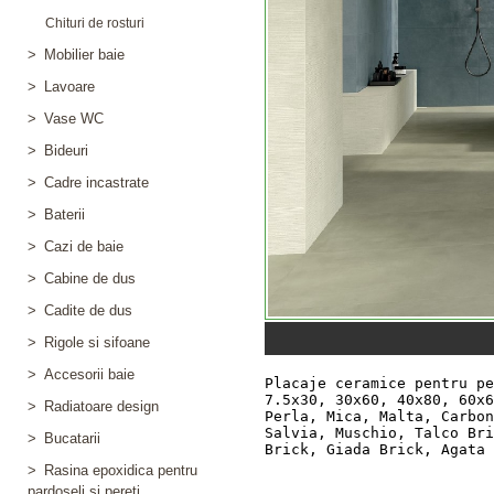
Chituri de rosturi
>
Mobilier baie
>
Lavoare
>
Vase WC
>
Bideuri
>
Cadre incastrate
>
Baterii
>
Cazi de baie
>
Cabine de dus
>
Cadite de dus
>
Rigole si sifoane
>
Accesorii baie
>
Radiatoare design
>
Bucatarii
>
Rasina epoxidica pentru
pardoseli si pereti