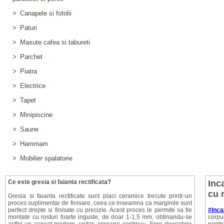
>
Canapele si fotolii
>
Paturi
>
Masute cafea si tabureti
>
Parchet
>
Piatra
>
Electrice
>
Tapet
>
Minipiscine
>
Saune
>
Hammam
>
Mobilier spalatorie
Ce este gresia si faianta rectificata?
Inc
cu 
Gresia si faianta rectificate sunt placi ceramice trecute printr-un
proces suplimentar de finisare, ceea ce inseamna ca marginile sunt
perfect drepte si finisate cu precizie. Acest proces le permite sa fie
#Inca
montate cu rosturi foarte inguste, de doar 1-1,5 mm, obtinandu-se
corpu