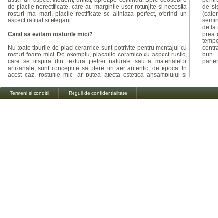
astfel un aspect modern, unitar, aproape continuu. Spre deosebire
pentru
de placile nerectificate, care au marginile usor rotunjite si necesita
de si
rosturi mai mari, placile rectificate se aliniaza perfect, oferind un
(calor
aspect rafinat si elegant.
semin
de la 
Cand sa evitam rosturile mici?
prea c
tempe
Nu toate tipurile de placi ceramice sunt potrivite pentru montajul cu
centr
rosturi foarte mici. De exemplu, placarile ceramice cu aspect rustic,
bun
care se inspira din textura pietrei naturale sau a materialelor
parte
artizanale, sunt concepute sa ofere un aer autentic, de epoca. In
acest caz, rosturile mici ar putea afecta estetica ansamblului si
alinierea perfecta ar fi dificil de realizat. De aceea, pentru astfel de
placi, se recomanda un rost de minim 2 mm, pentru a pastra
Termeni si conditii
Reguli de confidentialitate
farmecul vizual si a compensa micile variatii de forma.
Mitul alegerii rostului de montaj: ce spun specialistii?
Exista o conceptie gresita, raspandita de unii montatori, conform
careia dimensiunea rostului ar fi o alegere personala a clientului. In
realitate, specificatiile producatorului sunt cele care dicteaza
aceasta dimensiune, iar respectarea lor este esentiala pentru un
montaj corect si durabil. Fiecare tip de placa ceramica are
caracteristicile sale tehnice, iar respectarea instructiunilor asigura
atat o durabilitate mai mare, cat si un aspect impecabil al finisajului.