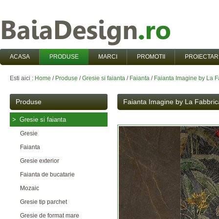
ACASA
PRODUSE
MARCI
PROMOTII
PROIECTAR
Esti aici :
Home
/
Produse
/
Gresie si faianta
/
Faianta
/
Faianta Imagine by La F
Produse
Faianta Imagine by La Fabbric
>
Gresie si faianta
Gresie
Faianta
Gresie exterior
Faianta de bucatarie
Mozaic
Gresie tip parchet
Gresie de format mare