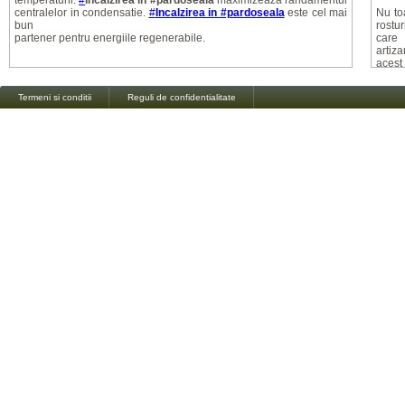
temperaturii.
#
Incalzirea in #pardoseala
maximizeaza randamentul
centralelor in condensatie.
#
Incalzirea in #pardoseala
este cel mai
Nu toa
bun
rostur
partener pentru energiile regenerabile.
care 
artiz
acest
alinie
placi
Termeni si conditii
Reguli de confidentialitate
farmec
Mitul
Exist
careia
reali
aceas
monta
caract
atat o