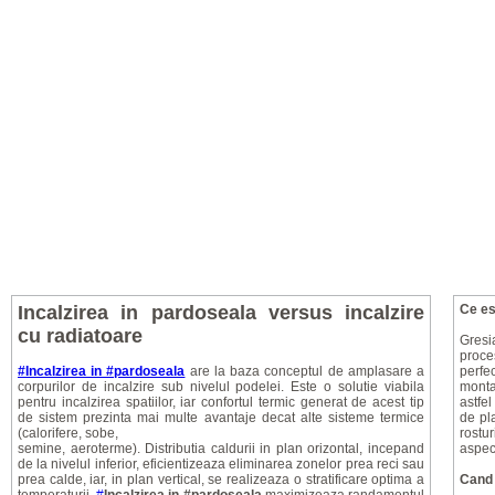
Incalzirea in pardoseala versus incalzire
Ce es
cu radiatoare
Gresi
proce
#Incalzirea in #pardoseala
are la baza conceptul de amplasare a
perfec
corpurilor de incalzire sub nivelul podelei. Este o solutie viabila
monta
pentru incalzirea spatiilor, iar confortul termic generat de acest tip
astfe
de sistem prezinta mai multe avantaje decat alte sisteme termice
de pla
(calorifere, sobe,
rostur
semine, aeroterme). Distributia caldurii in plan orizontal, incepand
aspect
de la nivelul inferior, eficientizeaza eliminarea zonelor prea reci sau
prea calde, iar, in plan vertical, se realizeaza o stratificare optima a
Cand 