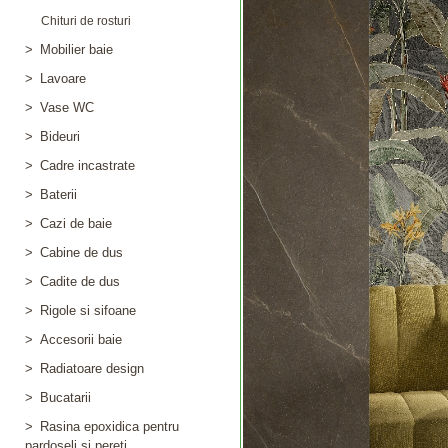
Chituri de rosturi
>
Mobilier baie
>
Lavoare
>
Vase WC
>
Bideuri
>
Cadre incastrate
>
Baterii
>
Cazi de baie
>
Cabine de dus
>
Cadite de dus
>
Rigole si sifoane
>
Accesorii baie
>
Radiatoare design
>
Bucatarii
>
Rasina epoxidica pentru
pardoseli si pereti