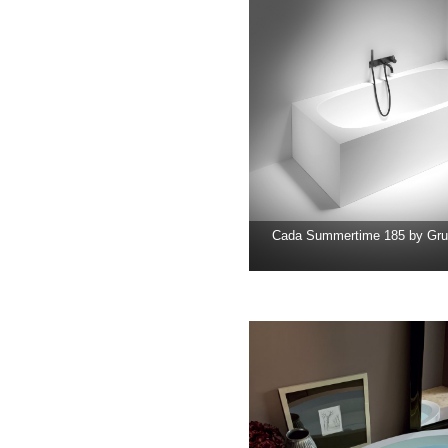
Cada Summertime 185 by Gru