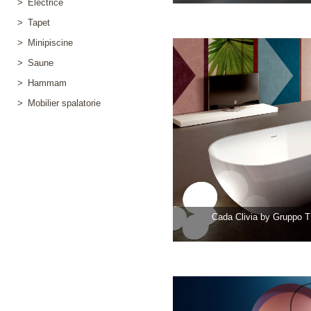
>
Electrice
>
Tapet
>
Minipiscine
>
Saune
>
Hammam
>
Mobilier spalatorie
Cada Clivia by Gruppo 