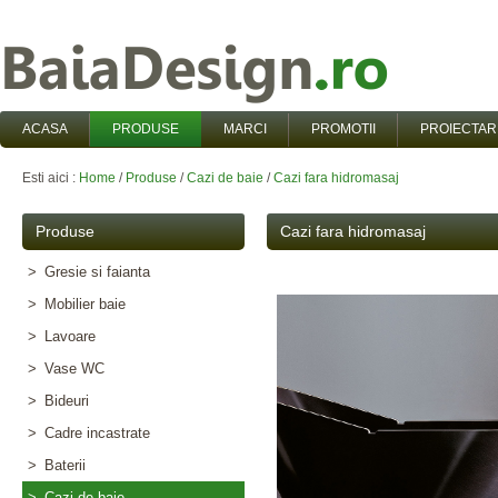
ACASA
PRODUSE
MARCI
PROMOTII
PROIECTAR
Esti aici :
Home
/
Produse
/
Cazi de baie
/
Cazi fara hidromasaj
Produse
Cazi fara hidromasaj
>
Gresie si faianta
>
Mobilier baie
>
Lavoare
>
Vase WC
>
Bideuri
>
Cadre incastrate
>
Baterii
>
Cazi de baie