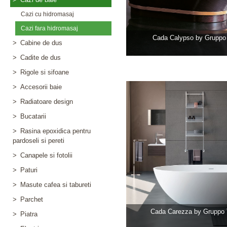
Cazi cu hidromasaj
Cazi fara hidromasaj
Cada Calypso by Gruppo
>
Cabine de dus
>
Cadite de dus
>
Rigole si sifoane
>
Accesorii baie
>
Radiatoare design
>
Bucatarii
>
Rasina epoxidica pentru
pardoseli si pereti
>
Canapele si fotolii
>
Paturi
>
Masute cafea si tabureti
>
Parchet
Cada Carezza by Gruppo
>
Piatra