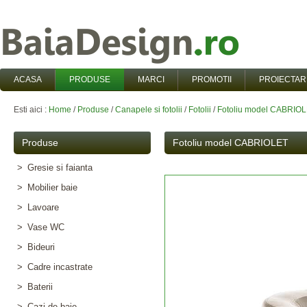
ACASA
PRODUSE
MARCI
PROMOTII
PROIECTAR
Esti aici :
Home
/
Produse
/
Canapele si fotolii
/
Fotolii
/
Fotoliu model CABRIO
Produse
Fotoliu model CABRIOLET
>
Gresie si faianta
>
Mobilier baie
>
Lavoare
>
Vase WC
>
Bideuri
>
Cadre incastrate
>
Baterii
>
Cazi de baie