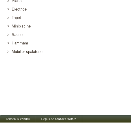
>
Piatra
>
Electrice
>
Tapet
>
Minipiscine
>
Saune
>
Hammam
>
Mobilier spalatorie
Termeni si conditii
Reguli de confidentialitate