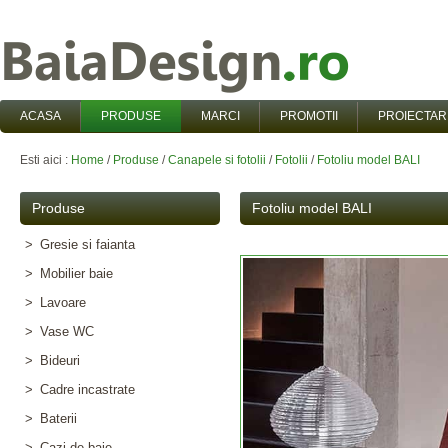
ACASA
PRODUSE
MARCI
PROMOTII
PROIECTAR
Esti aici :
Home
/
Produse
/
Canapele si fotolii
/
Fotolii
/
Fotoliu model BALI
Produse
Fotoliu model BALI
>
Gresie si faianta
>
Mobilier baie
>
Lavoare
>
Vase WC
>
Bideuri
>
Cadre incastrate
>
Baterii
>
Cazi de baie