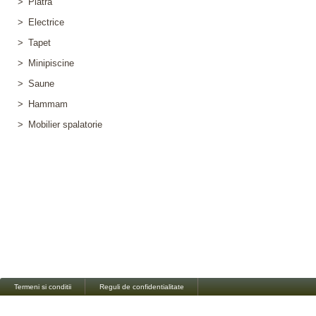
>
Piatra
>
Electrice
>
Tapet
>
Minipiscine
>
Saune
>
Hammam
>
Mobilier spalatorie
Termeni si conditii
Reguli de confidentialitate