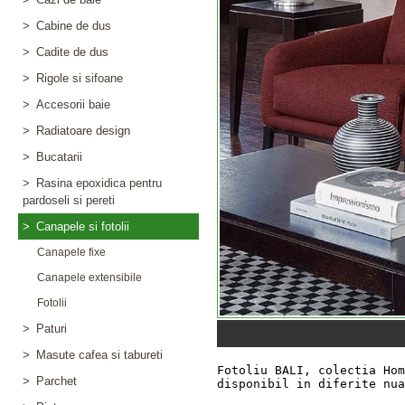
>
Cabine de dus
>
Cadite de dus
>
Rigole si sifoane
>
Accesorii baie
>
Radiatoare design
>
Bucatarii
>
Rasina epoxidica pentru
pardoseli si pereti
>
Canapele si fotolii
Canapele fixe
Canapele extensibile
Fotolii
>
Paturi
>
Masute cafea si tabureti
>
Parchet