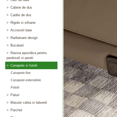
>
Cabine de dus
>
Cadite de dus
>
Rigole si sifoane
>
Accesorii baie
>
Radiatoare design
>
Bucatarii
>
Rasina epoxidica pentru
pardoseli si pereti
>
Canapele si fotolii
Canapele fixe
Canapele extensibile
Fotolii
>
Paturi
>
Masute cafea si tabureti
>
Parchet