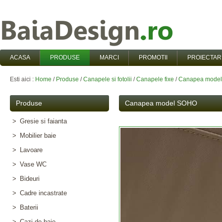
ACASA
PRODUSE
MARCI
PROMOTII
PROIECTAR
Esti aici :
Home
/
Produse
/
Canapele si fotolii
/
Canapele fixe
/
Canapea mode
Produse
Canapea model SOHO
>
Gresie si faianta
>
Mobilier baie
>
Lavoare
>
Vase WC
>
Bideuri
>
Cadre incastrate
>
Baterii
>
Cazi de baie