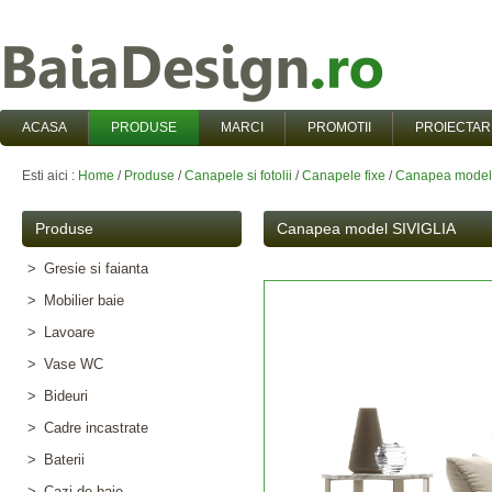
ACASA
PRODUSE
MARCI
PROMOTII
PROIECTAR
Esti aici :
Home
/
Produse
/
Canapele si fotolii
/
Canapele fixe
/
Canapea model
Produse
Canapea model SIVIGLIA
>
Gresie si faianta
>
Mobilier baie
>
Lavoare
>
Vase WC
>
Bideuri
>
Cadre incastrate
>
Baterii
>
Cazi de baie