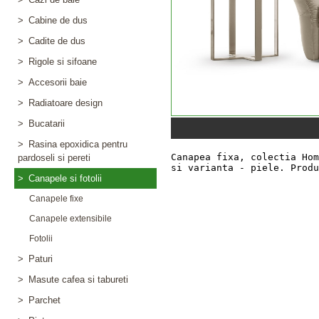
>
Cabine de dus
>
Cadite de dus
>
Rigole si sifoane
>
Accesorii baie
>
Radiatoare design
>
Bucatarii
>
Rasina epoxidica pentru
pardoseli si pereti
>
Canapele si fotolii
Canapele fixe
Canapele extensibile
Fotolii
>
Paturi
>
Masute cafea si tabureti
>
Parchet