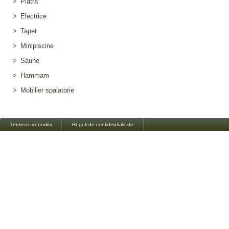
>
Piatra
>
Electrice
>
Tapet
>
Minipiscine
>
Saune
>
Hammam
>
Mobilier spalatorie
Termeni si conditii
Reguli de confidentialitate