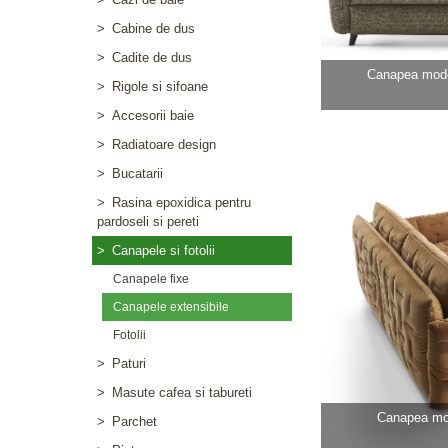
>
Cabine de dus
>
Cadite de dus
Canapea mod
>
Rigole si sifoane
>
Accesorii baie
>
Radiatoare design
>
Bucatarii
>
Rasina epoxidica pentru
pardoseli si pereti
>
Canapele si fotolii
Canapele fixe
Canapele extensibile
Fotolii
>
Paturi
>
Masute cafea si tabureti
Canapea m
>
Parchet