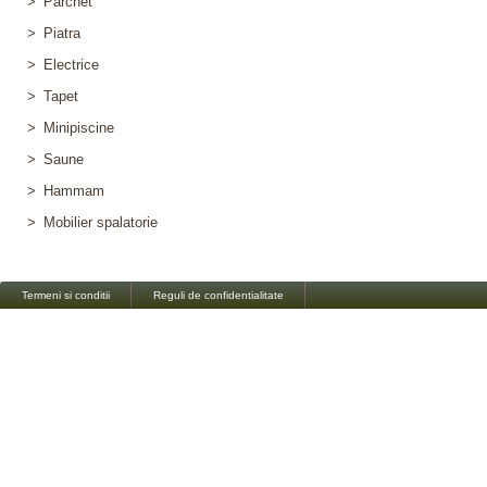
>
Parchet
>
Piatra
>
Electrice
>
Tapet
>
Minipiscine
>
Saune
>
Hammam
>
Mobilier spalatorie
Termeni si conditii
Reguli de confidentialitate