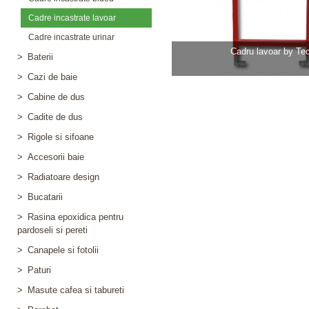
Cadre incastrate lavoar
Cadre incastrate urinar
Cadru lavoar by Te
>
Baterii
>
Cazi de baie
>
Cabine de dus
>
Cadite de dus
>
Rigole si sifoane
>
Accesorii baie
>
Radiatoare design
>
Bucatarii
>
Rasina epoxidica pentru
pardoseli si pereti
>
Canapele si fotolii
>
Paturi
>
Masute cafea si tabureti