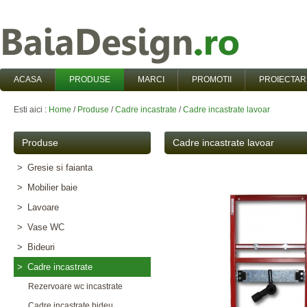
ACASA
PRODUSE
MARCI
PROMOTII
PROIECTAR
Esti aici :
Home
/
Produse
/
Cadre incastrate
/
Cadre incastrate lavoar
Produse
Cadre incastrate lavoar
>
Gresie si faianta
>
Mobilier baie
>
Lavoare
>
Vase WC
>
Bideuri
>
Cadre incastrate
Rezervoare wc incastrate
Cadre incastrate bideu