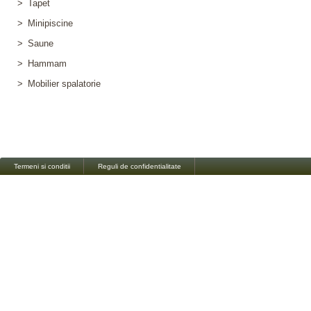
>
Tapet
>
Minipiscine
>
Saune
>
Hammam
>
Mobilier spalatorie
Termeni si conditii
Reguli de confidentialitate