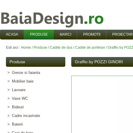
ACASA
PRODUSE
MARCI
PROMOTII
PROIECTAR
Esti aici :
Home
/
Produse
/
Cadite de dus
/
Cadite de portelan
/
Graffio by POZ
Produse
Graffio by POZZI GINORI
>
Gresie si faianta
>
Mobilier baie
>
Lavoare
>
Vase WC
>
Bideuri
>
Cadre incastrate
>
Baterii
>
Cazi de baie