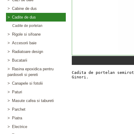
>
Cabine de dus
>
Cadite de dus
Cadite de portelan
>
Rigole si sifoane
>
Accesorii baie
>
Radiatoare design
>
Bucatarii
>
Rasina epoxidica pentru
pardoseli si pereti
>
Canapele si fotolii
>
Paturi
>
Masute cafea si tabureti
>
Parchet
>
Piatra
>
Electrice