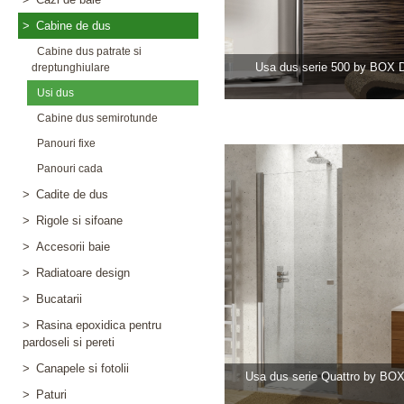
>
Cabine de dus
Cabine dus patrate si
Usa dus serie 500 by BOX
dreptunghiulare
Usi dus
Cabine dus semirotunde
Panouri fixe
Panouri cada
>
Cadite de dus
>
Rigole si sifoane
>
Accesorii baie
>
Radiatoare design
>
Bucatarii
>
Rasina epoxidica pentru
pardoseli si pereti
>
Canapele si fotolii
Usa dus serie Quattro by B
>
Paturi