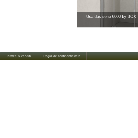
Usa dus serie 6000 by BO
Termeni si conditii
Reguli de confidentialitate