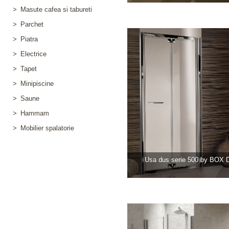
>
Masute cafea si tabureti
>
Parchet
>
Piatra
>
Electrice
>
Tapet
>
Minipiscine
>
Saune
>
Hammam
>
Mobilier spalatorie
Usa dus serie 500 by BOX