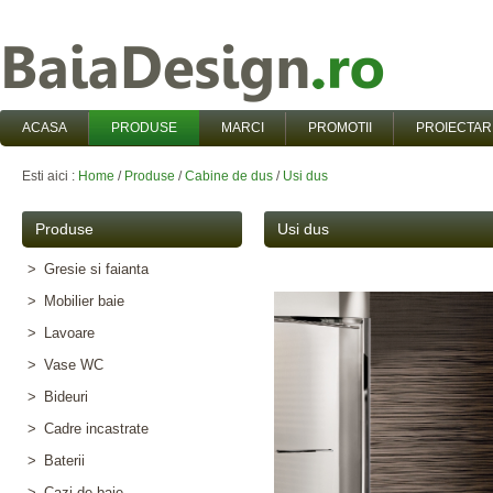
ACASA
PRODUSE
MARCI
PROMOTII
PROIECTAR
Esti aici :
Home
/
Produse
/
Cabine de dus
/
Usi dus
Produse
Usi dus
>
Gresie si faianta
>
Mobilier baie
>
Lavoare
>
Vase WC
>
Bideuri
>
Cadre incastrate
>
Baterii
>
Cazi de baie