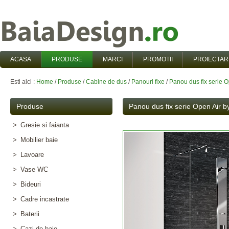
ACASA
PRODUSE
MARCI
PROMOTII
PROIECTAR
Esti aici :
Home
/
Produse
/
Cabine de dus
/
Panouri fixe
/
Panou dus fix serie 
Produse
Panou dus fix serie Open Air b
>
Gresie si faianta
>
Mobilier baie
>
Lavoare
>
Vase WC
>
Bideuri
>
Cadre incastrate
>
Baterii
>
Cazi de baie