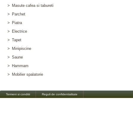
>
Masute cafea si tabureti
>
Parchet
>
Piatra
>
Electrice
>
Tapet
>
Minipiscine
>
Saune
>
Hammam
>
Mobilier spalatorie
Termeni si conditii
Reguli de confidentialitate