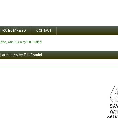
PROIECTARE 3D
CONTACT
nisaj auriu Lea by F.lli Frattini
auriu Lea by F.lli Frattini