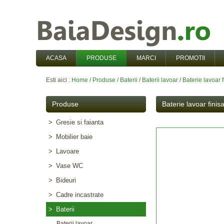
ACASA
PRODUSE
MARCI
PROMOTII
Esti aici :
Home
/
Produse
/
Baterii
/
Baterii lavoar
/
Baterie lavoar fi
Produse
Baterie lavoar finisaj 
>
Gresie si faianta
>
Mobilier baie
>
Lavoare
>
Vase WC
>
Bideuri
>
Cadre incastrate
>
Baterii
Baterii lavoar