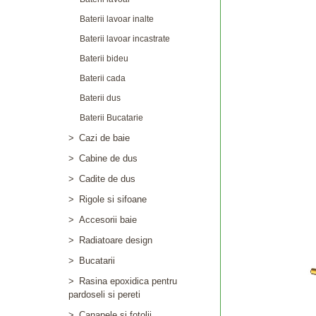
Baterii lavoar inalte
Baterii lavoar incastrate
Baterii bideu
Baterii cada
Baterii dus
Baterii Bucatarie
>
Cazi de baie
>
Cabine de dus
>
Cadite de dus
>
Rigole si sifoane
>
Accesorii baie
>
Radiatoare design
>
Bucatarii
>
Rasina epoxidica pentru
pardoseli si pereti
>
Canapele si fotolii