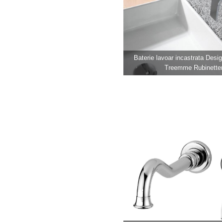
Baterie lavoar incastrata Des
Treemme Rubinetter