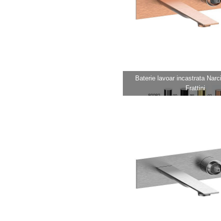
Baterie lavoar incastrata Narci
Frattini