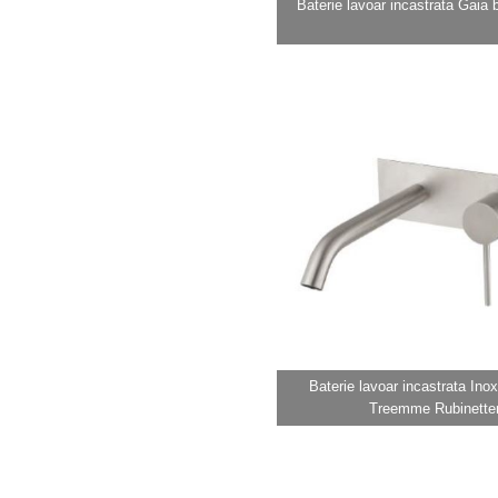
Baterie lavoar incastrata Gaia by
Baterie lavoar incastrata In
Treemme Rubinetter