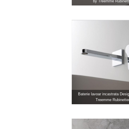
by Treemme Rubinett
Baterie lavoar incastrata Des
Treemme Rubinetter