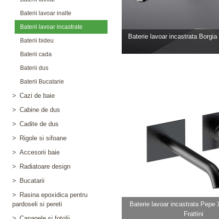
Baterii lavoar inalte
Baterii lavoar incastrate
Baterie lavoar incastrata Borgia b
Baterii bideu
Baterii cada
Baterii dus
Baterii Bucatarie
>
Cazi de baie
>
Cabine de dus
>
Cadite de dus
>
Rigole si sifoane
>
Accesorii baie
>
Radiatoare design
>
Bucatarii
>
Rasina epoxidica pentru
pardoseli si pereti
Baterie lavoar incastrata Pepe X
Frattini
>
Canapele si fotolii