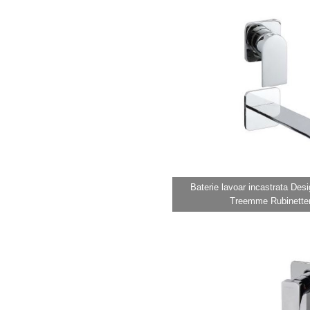
Baterie lavoar incastrata Des
Treemme Rubinetter