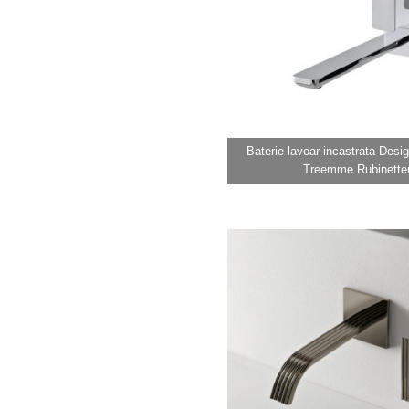
Baterie lavoar incastrata Des
Treemme Rubinetter