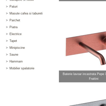
>
Paturi
>
Masute cafea si tabureti
>
Parchet
>
Piatra
>
Electrice
>
Tapet
>
Minipiscine
>
Saune
>
Hammam
>
Mobilier spalatorie
Baterie lavoar incastrata Pepe X
Frattini