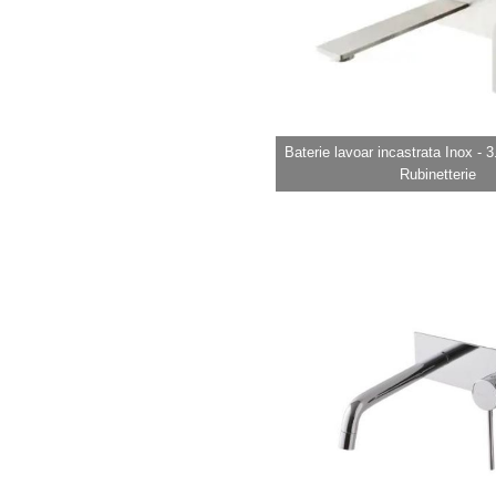
Baterie lavoar incastrata Inox -
Rubinetterie