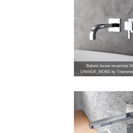
Baterie lavoar incastrata D
CHANGE_MONO by Treemme R