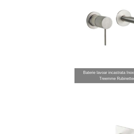
Baterie lavoar incastrata In
Treemme Rubinetter