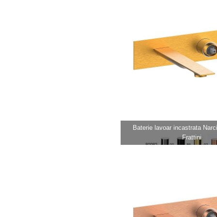
Baterie lavoar incastrata Narci
Frattini