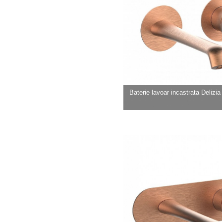
Baterie lavoar incastrata Delizia b