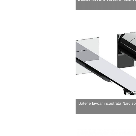
Baterie lavoar incastrata Narciso b