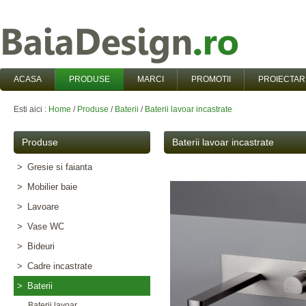
ACASA
PRODUSE
MARCI
PROMOTII
PROIECTAR
Esti aici :
Home
/
Produse
/
Baterii
/
Baterii lavoar incastrate
Produse
Baterii lavoar incastrate
>
Gresie si faianta
>
Mobilier baie
>
Lavoare
>
Vase WC
>
Bideuri
>
Cadre incastrate
>
Baterii
Baterii lavoar