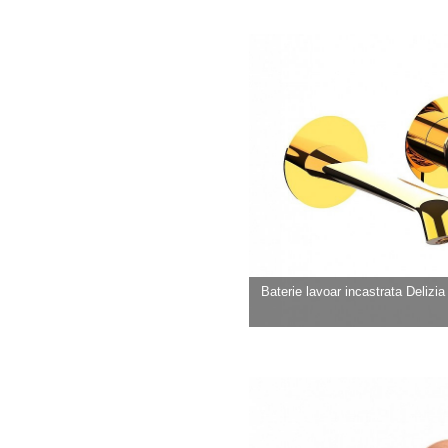
Baterie lavoar incastrata Delizia b