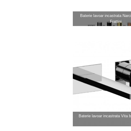
Baterie lavoar incastrata Narci
Frattini
Baterie lavoar incastrata Vita by