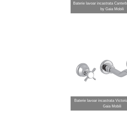
Baterie lavoar incastrata Cante
by Gaia Mobili
Baterie lavoar incastrata Victo
Gaia Mobili