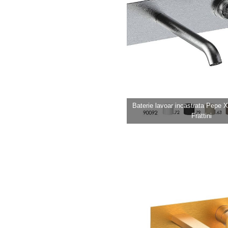
Baterie lavoar incastrata Pepe X
Frattini