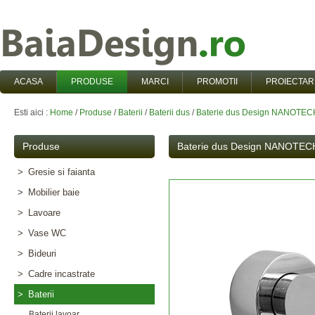
ACASA
PRODUSE
MARCI
PROMOTII
PROIECTAR
Esti aici :
Home
/
Produse
/
Baterii
/
Baterii dus
/
Baterie dus Design NANOTECH
Produse
Baterie dus Design NANOTECH
>
Gresie si faianta
>
Mobilier baie
>
Lavoare
>
Vase WC
>
Bideuri
>
Cadre incastrate
>
Baterii
Baterii lavoar