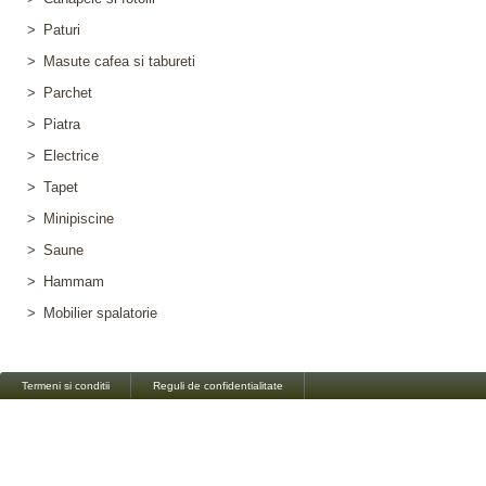
>
Paturi
>
Masute cafea si tabureti
>
Parchet
>
Piatra
>
Electrice
>
Tapet
>
Minipiscine
>
Saune
>
Hammam
>
Mobilier spalatorie
Termeni si conditii
Reguli de confidentialitate