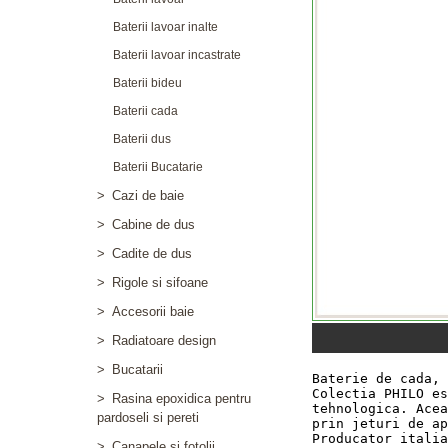
Baterii lavoar inalte
Baterii lavoar incastrate
Baterii bideu
Baterii cada
Baterii dus
Baterii Bucatarie
>
Cazi de baie
>
Cabine de dus
>
Cadite de dus
>
Rigole si sifoane
>
Accesorii baie
>
Radiatoare design
>
Bucatarii
>
Rasina epoxidica pentru
pardoseli si pereti
>
Canapele si fotolii