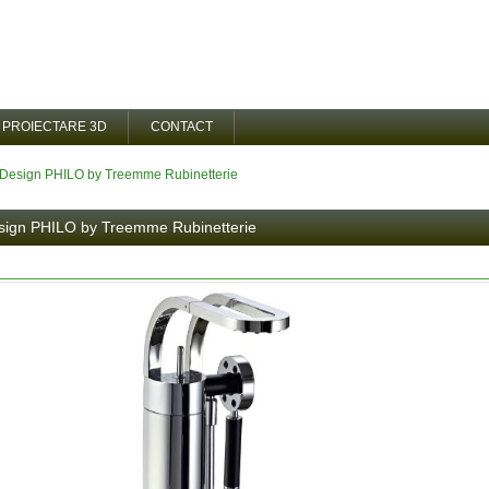
PROIECTARE 3D
CONTACT
 Design PHILO by Treemme Rubinetterie
ign PHILO by Treemme Rubinetterie