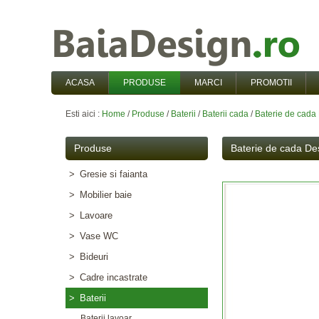
ACASA
PRODUSE
MARCI
PROMOTII
Esti aici :
Home
/
Produse
/
Baterii
/
Baterii cada
/
Baterie de cada
Produse
Baterie de cada Des
>
Gresie si faianta
>
Mobilier baie
>
Lavoare
>
Vase WC
>
Bideuri
>
Cadre incastrate
>
Baterii
Baterii lavoar