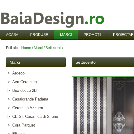
ACASA
PRODUSE
MARCI
PROMOTII
PROIECTAR
Esti aici :
Home
/
Marci
/
Settecento
Marci
Settecento
> Ardeco
> Ava Ceramica
> Box docce 2B
> Casalgrande Padana
> Ceramica Azzurra
> CE.SI. Ceramica di Sirone
> Cora Parquet
> Effegibi