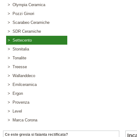
> Olympia Ceramica
> Pozzi Ginori
> Scarabeo Ceramiche
> SDR Ceramiche
> Settecento
> Stonitalia
> Tonalite
> Treesse
> Wallanddeco
> Emilceramica
> Ergon
> Provenza
> Level
> Marca Corona
Ce este gresia si faianta rectificata?
Inc