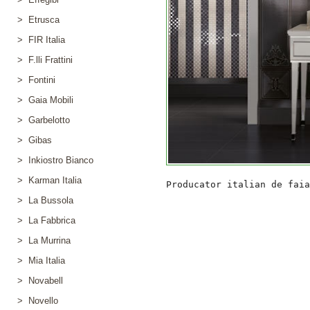
> Etrusca
> FIR Italia
> F.lli Frattini
> Fontini
> Gaia Mobili
> Garbelotto
> Gibas
> Inkiostro Bianco
> Karman Italia
> La Bussola
> La Fabbrica
> La Murrina
> Mia Italia
> Novabell
> Novello