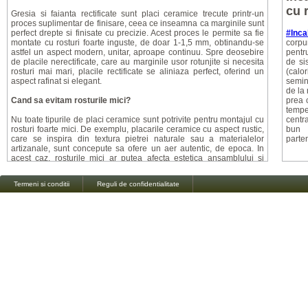
cu 
Gresia si faianta rectificate sunt placi ceramice trecute printr-un
proces suplimentar de finisare, ceea ce inseamna ca marginile sunt
perfect drepte si finisate cu precizie. Acest proces le permite sa fie
#Inca
montate cu rosturi foarte inguste, de doar 1-1,5 mm, obtinandu-se
corpu
astfel un aspect modern, unitar, aproape continuu. Spre deosebire
pentru
de placile nerectificate, care au marginile usor rotunjite si necesita
de si
rosturi mai mari, placile rectificate se aliniaza perfect, oferind un
(calor
aspect rafinat si elegant.
semin
de la 
Cand sa evitam rosturile mici?
prea c
tempe
Nu toate tipurile de placi ceramice sunt potrivite pentru montajul cu
centr
rosturi foarte mici. De exemplu, placarile ceramice cu aspect rustic,
bun
care se inspira din textura pietrei naturale sau a materialelor
parte
artizanale, sunt concepute sa ofere un aer autentic, de epoca. In
acest caz, rosturile mici ar putea afecta estetica ansamblului si
alinierea perfecta ar fi dificil de realizat. De aceea, pentru astfel de
placi, se recomanda un rost de minim 2 mm, pentru a pastra
Termeni si conditii
Reguli de confidentialitate
farmecul vizual si a compensa micile variatii de forma.
Mitul alegerii rostului de montaj: ce spun specialistii?
Exista o conceptie gresita, raspandita de unii montatori, conform
careia dimensiunea rostului ar fi o alegere personala a clientului. In
realitate, specificatiile producatorului sunt cele care dicteaza
aceasta dimensiune, iar respectarea lor este esentiala pentru un
montaj corect si durabil. Fiecare tip de placa ceramica are
caracteristicile sale tehnice, iar respectarea instructiunilor asigura
atat o durabilitate mai mare, cat si un aspect impecabil al finisajului.