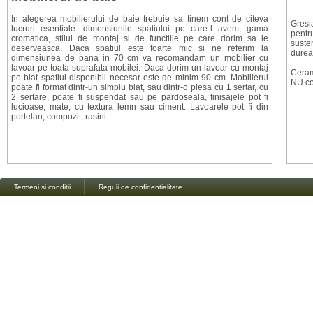
In alegerea mobilierului de baie trebuie sa tinem cont de citeva
Gresia
lucruri esentiale: dimensiunile spatiului pe care-l avem, gama
pentr
cromatica, stilul de montaj si de functiile pe care dorim sa le
susten
deserveasca. Daca spatiul este foarte mic si ne referim la
durea
dimensiunea de pana in 70 cm va recomandam un mobilier cu
lavoar pe toata suprafata mobilei. Daca dorim un lavoar cu montaj
Ceram
pe blat spatiul disponibil necesar este de minim 90 cm. Mobilierul
NU con
poate fi format dintr-un simplu blat, sau dintr-o piesa cu 1 sertar, cu
2 sertare, poate fi suspendat sau pe pardoseala, finisajele pot fi
lucioase, mate, cu textura lemn sau ciment. Lavoarele pot fi din
portelan, compozit, rasini.
Termeni si conditii
Reguli de confidentialitate