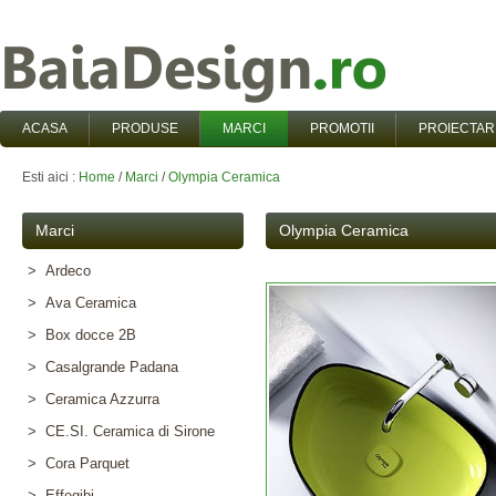
ACASA
PRODUSE
MARCI
PROMOTII
PROIECTAR
Esti aici :
Home
/
Marci
/
Olympia Ceramica
Marci
Olympia Ceramica
> Ardeco
> Ava Ceramica
> Box docce 2B
> Casalgrande Padana
> Ceramica Azzurra
> CE.SI. Ceramica di Sirone
> Cora Parquet
> Effegibi