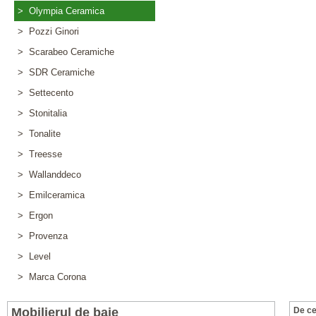
> Olympia Ceramica
> Pozzi Ginori
> Scarabeo Ceramiche
> SDR Ceramiche
> Settecento
> Stonitalia
> Tonalite
> Treesse
> Wallanddeco
> Emilceramica
> Ergon
> Provenza
> Level
> Marca Corona
Mobilierul de baie
De ce