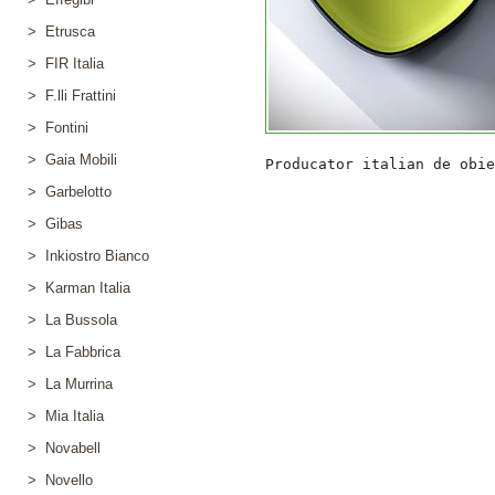
> Etrusca
> FIR Italia
> F.lli Frattini
> Fontini
> Gaia Mobili
> Garbelotto
> Gibas
> Inkiostro Bianco
> Karman Italia
> La Bussola
> La Fabbrica
> La Murrina
> Mia Italia
> Novabell
> Novello