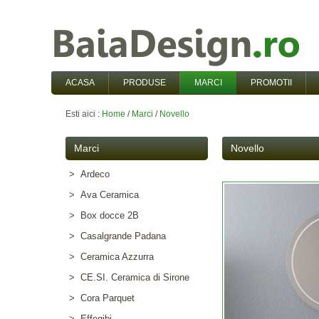
ACASA
PRODUSE
MARCI
PROMOTII
Esti aici :
Home
/
Marci
/
Novello
Marci
Novello
> Ardeco
> Ava Ceramica
> Box docce 2B
> Casalgrande Padana
> Ceramica Azzurra
> CE.SI. Ceramica di Sirone
> Cora Parquet
> Effegibi