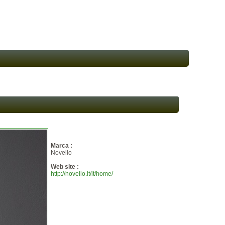
Marca :
Novello
Web site :
http://novello.it/it/home/