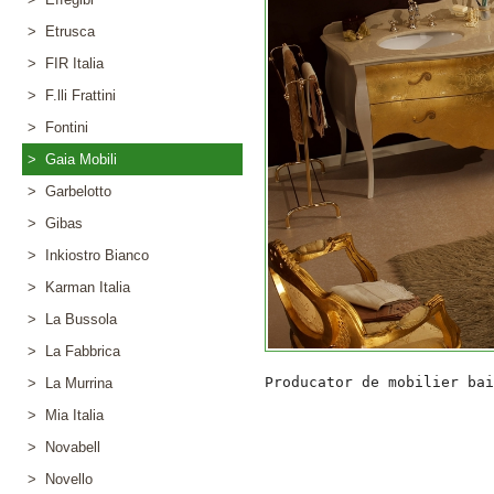
> Etrusca
> FIR Italia
> F.lli Frattini
> Fontini
> Gaia Mobili
> Garbelotto
> Gibas
> Inkiostro Bianco
> Karman Italia
> La Bussola
> La Fabbrica
> La Murrina
> Mia Italia
> Novabell
> Novello