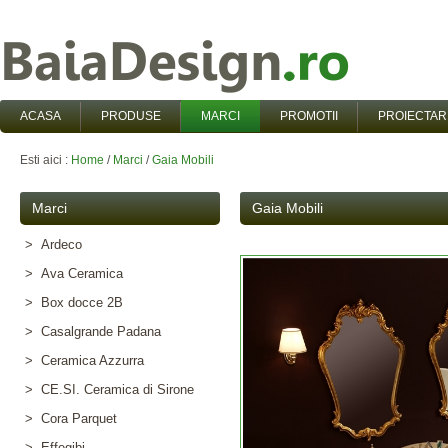
ACASA
PRODUSE
MARCI
PROMOTII
PROIECTAR
Esti aici :
Home
/
Marci
/
Gaia Mobili
Marci
Gaia Mobili
> Ardeco
> Ava Ceramica
> Box docce 2B
> Casalgrande Padana
> Ceramica Azzurra
> CE.SI. Ceramica di Sirone
> Cora Parquet
> Effegibi