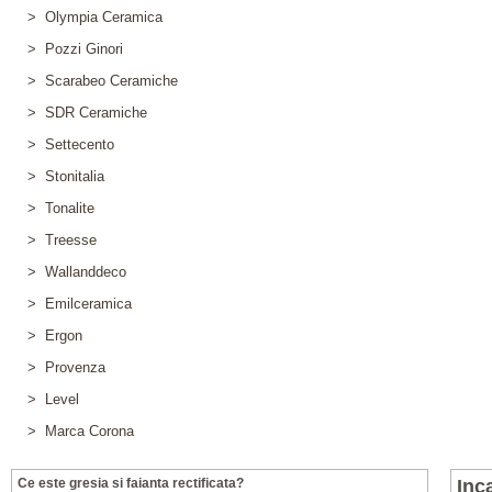
> Olympia Ceramica
> Pozzi Ginori
> Scarabeo Ceramiche
> SDR Ceramiche
> Settecento
> Stonitalia
> Tonalite
> Treesse
> Wallanddeco
> Emilceramica
> Ergon
> Provenza
> Level
> Marca Corona
Ce este gresia si faianta rectificata?
Inc