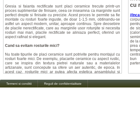
cu 
Gresia si faianta rectificate sunt placi ceramice trecute printr-un
proces suplimentar de finisare, ceea ce inseamna ca marginile sunt
perfect drepte si finisate cu precizie. Acest proces le permite sa fie
#Inca
montate cu rosturi foarte inguste, de doar 1-1,5 mm, obtinandu-se
corpu
astfel un aspect modern, unitar, aproape continuu. Spre deosebire
pentru
de placile nerectificate, care au marginile usor rotunjite si necesita
de si
rosturi mai mari, placile rectificate se aliniaza perfect, oferind un
(calor
aspect rafinat si elegant.
semin
de la 
Cand sa evitam rosturile mici?
prea c
tempe
Nu toate tipurile de placi ceramice sunt potrivite pentru montajul cu
centr
rosturi foarte mici. De exemplu, placarile ceramice cu aspect rustic,
bun
care se inspira din textura pietrei naturale sau a materialelor
parte
artizanale, sunt concepute sa ofere un aer autentic, de epoca. In
acest caz, rosturile mici ar putea afecta estetica ansamblului si
alinierea perfecta ar fi dificil de realizat. De aceea, pentru astfel de
placi, se recomanda un rost de minim 2 mm, pentru a pastra
Termeni si conditii
Reguli de confidentialitate
farmecul vizual si a compensa micile variatii de forma.
Mitul alegerii rostului de montaj: ce spun specialistii?
Exista o conceptie gresita, raspandita de unii montatori, conform
careia dimensiunea rostului ar fi o alegere personala a clientului. In
realitate, specificatiile producatorului sunt cele care dicteaza
aceasta dimensiune, iar respectarea lor este esentiala pentru un
montaj corect si durabil. Fiecare tip de placa ceramica are
caracteristicile sale tehnice, iar respectarea instructiunilor asigura
atat o durabilitate mai mare, cat si un aspect impecabil al finisajului.