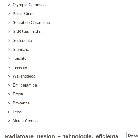
> Olympia Ceramica
> Pozzi Ginori
> Scarabeo Ceramiche
> SDR Ceramiche
> Settecento
> Stonitalia
> Tonalite
> Treesse
> Wallanddeco
> Emilceramica
> Ergon
> Provenza
> Level
> Marca Corona
Radiatoare Design – tehnologie, eficienta
De ce