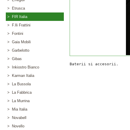
> Etrusca
> FIR Italia
> F.lli Frattini
> Fontini
> Gaia Mobili
> Garbelotto
> Gibas
> Inkiostro Bianco
> Karman Italia
> La Bussola
> La Fabbrica
> La Murrina
> Mia Italia
> Novabell
> Novello