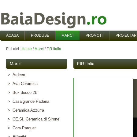
ACASA
PRODUSE
MARCI
PROMOTII
PROIECTAR
Esti aici :
Home
/
Marci
/
FIR Italia
Marci
FIR Italia
> Ardeco
> Ava Ceramica
> Box docce 2B
> Casalgrande Padana
> Ceramica Azzurra
> CE.SI. Ceramica di Sirone
> Cora Parquet
> Effegibi