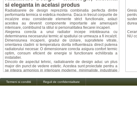
si eleganta in acelasi produs
Radiatoarele de design reprezinta combinatia perfecta dintre
Gresia
performanta termica si estetica moderna. Daca in trecut corpurile de
pentr
incalzire erau considerate elemente strict functionale, astazi
susten
acestea au devenit componente importante ale amenajarii
durea
interioare, contribuind la stilul si personalitatea fiecarei incaperi.
Alegerea corecta a unui radiator incepe intotdeauna cu
Ceram
determinarea necesarului termic al spatiului ce urmeaza a fi incalzit.
NU con
Dimensiunea incaperii, gradul de izolare, suprafetele vitrate,
orientarea cladirii si temperatura dorita influenteaza direct puterea
radiatorului necesar. O dimensionare corecta asigura confort termic
optim, consum eficient de energie si functionare echilibrata a
instalatiei.
Dincolo de aspectul tehnic, radiatoarele de design aduc un plus
major din punct de vedere estetic. Acestea sunt proiectate pentru a
se integra armonios in interioare moderne, minimaliste, industriale
sau clasice, transformand un obiect tehnic intr-un adevarat element
decorativ.
Termeni si conditii
Reguli de confidentialitate
Mai mult decat un simplu radiator
Radiatoarele design sunt create pentru a imbina functionalitatea cu
aspectul vizual premium. In functie de model si destinatie, acestea
pot indeplini multiple roluri:
element decorativ cu impact vizual puternic;
radiator vertical pentru economisirea spatiului;
suport si uscator pentru prosoape in baie;
oglinda integrata pentru holuri sau bai;
separator elegant pentru delimitarea zonelor interioare;
sursa eficienta de incalzire pentru spatii rezidentiale sau
comerciale.
Designul acestora variaza de la linii minimaliste si elegante pana la
modele artistice cu forme geometrice, curbate sau sculpturale.