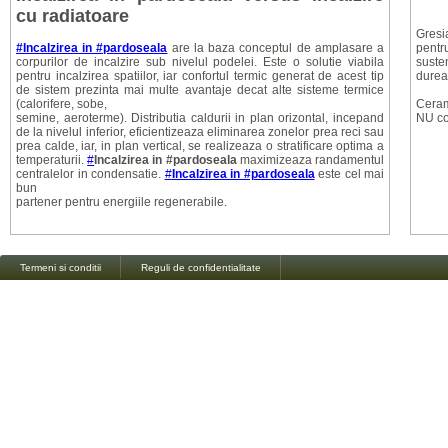
cu radiatoare
Gresia
#Incalzirea in #pardoseala
are la baza conceptul de amplasare a
pentr
corpurilor de incalzire sub nivelul podelei. Este o solutie viabila
susten
pentru incalzirea spatiilor, iar confortul termic generat de acest tip
durea
de sistem prezinta mai multe avantaje decat alte sisteme termice
(calorifere, sobe,
Ceram
semine, aeroterme). Distributia caldurii in plan orizontal, incepand
NU con
de la nivelul inferior, eficientizeaza eliminarea zonelor prea reci sau
prea calde, iar, in plan vertical, se realizeaza o stratificare optima a
temperaturii.
#
Incalzirea in #pardoseala
maximizeaza randamentul
centralelor in condensatie.
#
Incalzirea in #pardoseala
este cel mai
bun
partener pentru energiile regenerabile.
Termeni si conditii
Reguli de confidentialitate