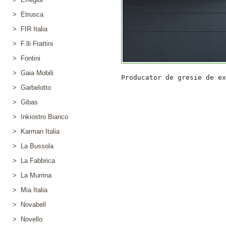
> Etrusca
> FIR Italia
> F.lli Frattini
> Fontini
> Gaia Mobili
> Garbelotto
> Gibas
> Inkiostro Bianco
> Karman Italia
> La Bussola
> La Fabbrica
> La Murrina
> Mia Italia
> Novabell
> Novello