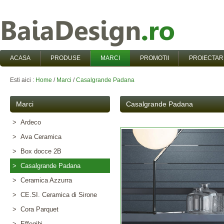
ACASA
PRODUSE
MARCI
PROMOTII
PROIECTAR
Esti aici :
Home
/
Marci
/
Casalgrande Padana
Marci
Casalgrande Padana
> Ardeco
> Ava Ceramica
> Box docce 2B
> Casalgrande Padana
> Ceramica Azzurra
> CE.SI. Ceramica di Sirone
> Cora Parquet
> Effegibi