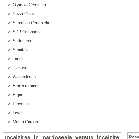
> Olympia Ceramica
> Pozzi Ginori
> Scarabeo Ceramiche
> SDR Ceramiche
> Settecento
> Stonitalia
> Tonalite
> Treesse
> Wallanddeco
> Emilceramica
> Ergon
> Provenza
> Level
> Marca Corona
Incalzirea in pardoseala versus incalzire
De ce